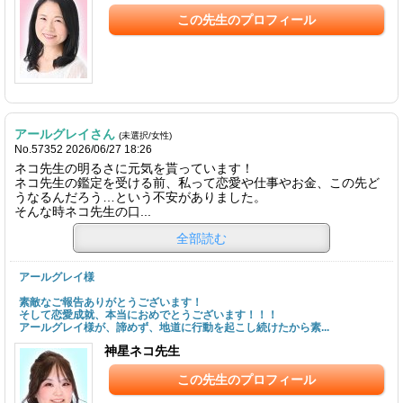
この先生のプロフィール
アールグレイさん
(未選択/女性)
No.57352 2026/06/27 18:26
ネコ先生の明るさに元気を貰っています！
ネコ先生の鑑定を受ける前、私って恋愛や仕事やお金、この先ど
うなるんだろう…という不安がありました。
そんな時ネコ先生の口...
全部読む
アールグレイ様
素敵なご報告ありがとうございます！
そして恋愛成就、本当におめでとうございます！！！
アールグレイ様が、諦めず、地道に行動を起こし続けたから素...
神星ネコ先生
この先生のプロフィール