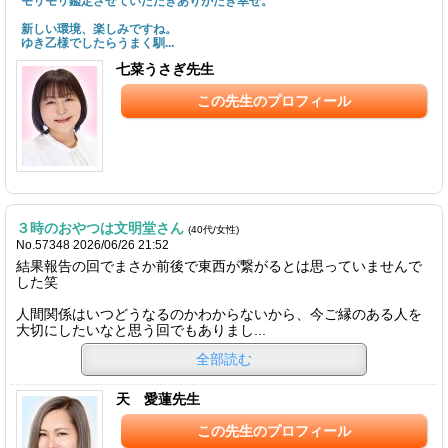
モリモリ鑑定させていただきありがたき幸せ。
新しい環境、楽しみですね。
ゆき乙様でしたらうまく馴...
七菜うさぎ先生
この先生のプロフィール
３時のおやつは文明堂さん
(40代/女性)
No.57348 2026/06/26 21:52
結果報告の回でまさか前後で東西が繋がるとは思っていませんで
した笑
人間関係はいつどうなるのかわからないから、今ご縁のある人を
大切にしたいなと思う回でもありまし...
全部読む
天 愛蓮先生
この先生のプロフィール