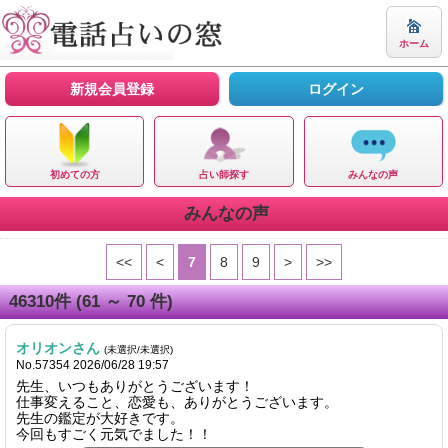
ホーム
新規会員登録
ログイン
初めての方
占い師探す
みんなの声
みんなの声
<<
<
7
8
9
>
>>
46310
件
(61 ～ 70 件)
オリオンさん
(未選択/未選択)
No.57354 2026/06/28 19:57
先生、いつもありがとうございます！
仕事変えること、恋愛も、ありがとうございます。
先生の鑑定が大好きです。
今回もすごく元気でました！！