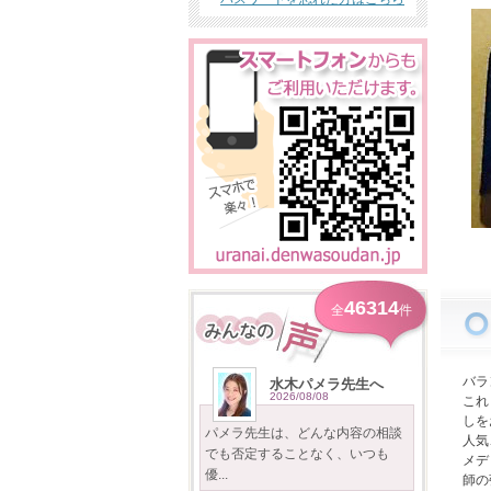
46314
全
件
バラ
水木パメラ先生へ
2026/08/08
これ
しを
パメラ先生は、どんな内容の相談
人気
でも否定することなく、いつも
メデ
優...
師の