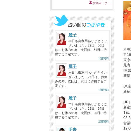
投稿者：まー
麗子
本日も御利用ありがとうご
ざいました。29日、30日
所在
は、お休みの為、次回は、31日に待
機する予定です。
〒16
1週間前
東京
最寄
麗子
[東
本日も御利用ありがとうご
新宿
ざいました。27日は、お休
みの為、次回は、28日に待機する予
定です。
[東
1週間前
新宿
麗子
[JR]
本日も御利用ありがとうご
新宿
ざいました。23日、24日
TEL
は、お休みの為、次回は、25日に待
機する予定です。
03-3
2週間前
営業
12
明未