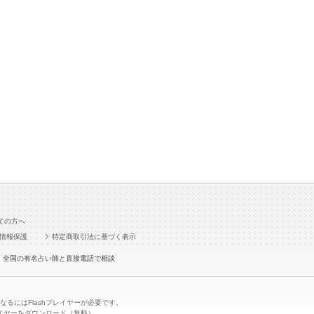
ての方へ
情報保護
特定商取引法に基づく表示
。全国の有名占い師と直接電話で相談
なるにはFlashプレイヤーが必要です。
プレイヤーをダウンロード（無料）。