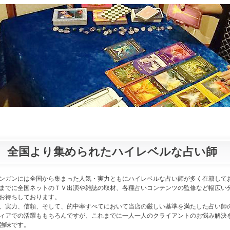
全国より集められたハイレベルな占い師
ンガンには全国から集まった人気・実力ともにハイレベルな占い師が多く在籍して
までに全国ネットのＴＶ出演や雑誌の取材、各種占いコンテンツの監修など幅広い
お待ちしております。
、実力、信頼、そして、的中率すべてにおいて当店の厳しい基準を満たした占い師
ィアでの活躍ももちろんですが、これまでに一人一人のクライアントのお悩み解決
強味です。