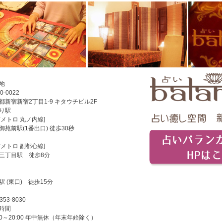
地
0-0022
都新宿新宿2丁目1-9 キタウチビル2F
り駅
京メトロ 丸ノ内線]
御苑前駅(1番出口) 徒歩30秒
京メトロ 副都心線]
三丁目駅 徒歩8分
駅 (東口) 徒歩15分
353-8030
時間
:00～20:00 年中無休（年末年始除く）