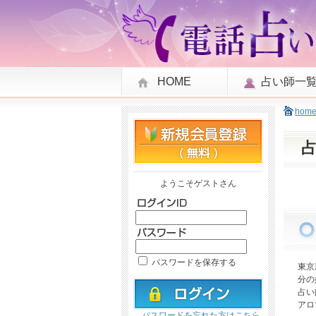
HOME
占い師一
hom
ようこそゲストさん
パスワードを保存する
東京
分の
占い
アロ
パスワードを忘れた方はこちら