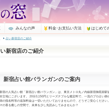
覧
みんなの声
料金･お支払い方法
はじめて
e
占い新宿店のご紹介
占い新宿店のご紹介
新宿占い館バランガンのご案内
新宿の人気占い館「新宿占い館バランガン」は、東京メトロ丸ノ内線新宿御苑前駅徒
好立地にございます。 20分3,150円とリーズナブルな鑑定料で、一流のプロ占い
師の指名料等の追加料金は一切いただいておりませんので、どうぞご安心ください
マの香る癒しの空間で、未来を少し先読みしてみませんか？