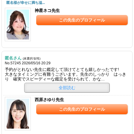
匿名様が幸せに満ち溢...
神星ネコ先生
この先生のプロフィール
匿名さん
(未選択/女性)
No.57245 2026/05/16 20:29
予約がとれない先生に鑑定して頂けてとても嬉しかったです!
大きなタイミングに有難うございます。先生のしっかり はっき
り 確実でスピーディーな鑑定を受けられて、かな...
全部読む
西原さゆり先生
この先生のプロフィール