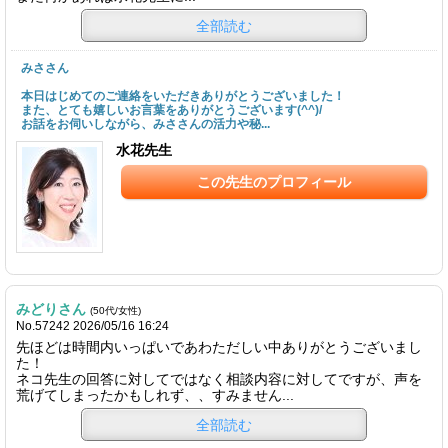
全部読む
みささん
本日はじめてのご連絡をいただきありがとうございました！
また、とても嬉しいお言葉をありがとうございます(^^)/
お話をお伺いしながら、みささんの活力や秘...
水花先生
この先生のプロフィール
みどりさん
(50代/女性)
No.57242 2026/05/16 16:24
先ほどは時間内いっぱいであわただしい中ありがとうございまし
た！
ネコ先生の回答に対してではなく相談内容に対してですが、声を
荒げてしまったかもしれず、、すみません...
全部読む