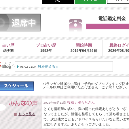
電話鑑定料金
―
占い歴
プロ占い歴
開始時期
最終ログ
幼少期
1992年
2016年04月26日
2026年08月
靴を揃える人
08/02 21:34
バランガン所属占い師はご予約のダブルブッキング防止
メールBOXはご利用いただけません、ご了承ください
投稿：桜もちさん
2026年06月11日
とても情報量の多い、愛の籠った鑑定ありがとうござ
もっと見る
なってましたが、情報を整理してもらって落ち着きま
で、次は他のこともアドバイスもらいたいなと思いま
定に行きますね。ありがとうございました。