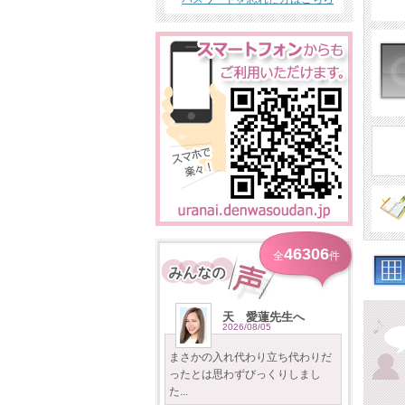
46306
全
件
天 愛蓮先生へ
2026/08/05
まさかの入れ代わり立ち代わりだ
ったとは思わずびっくりしまし
た...