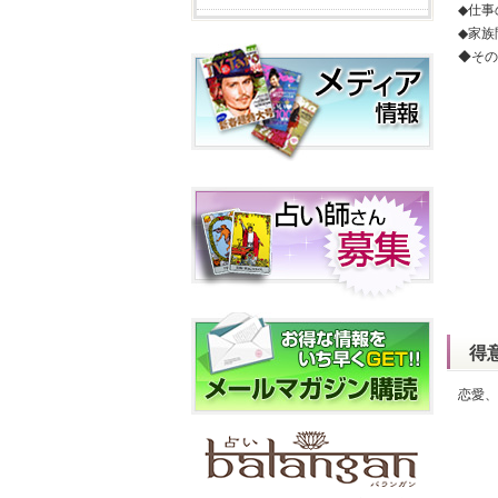
◆仕事
◆家族
◆その
得
恋愛、