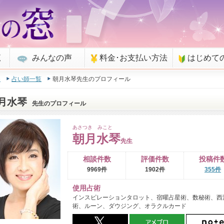
覧
みんなの声
料金･お支払い方法
はじめて
e
占い師一覧
朝月水琴先生のプロフィール
月水琴
先生のプロフィール
あさつき みこと
朝月水琴
先生
相談件数
評価件数
投稿件
9969件
1902件
355件
使用占術
インスピレーションタロット、宿曜占星術、数秘術、西
術、ルーン、ダウジング、オラクルカード