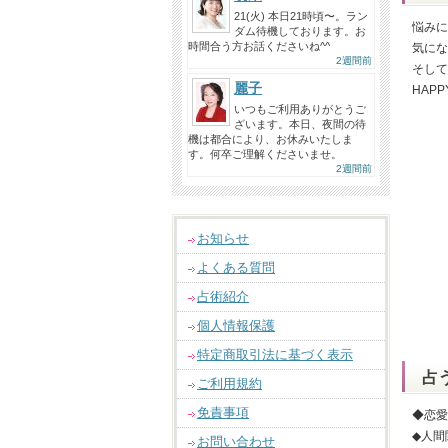
21(火) 本日21時頃〜。ラン
悩みに
ダム待機しております。お
時間合う方お話くださいね^^
気にな
2週間前
そして
麗子
HAP
いつもご利用ありがとうご
ざいます。本日、夜間の待
機は都合により、お休みいたしま
す。何卒ご理解くださいませ。
2週間前
お知らせ
よくある質問
占術紹介
個人情報保護
特定商取引法に基づく表示
占
ご利用規約
免責事項
◆恋愛
◆人間
お問い合わせ