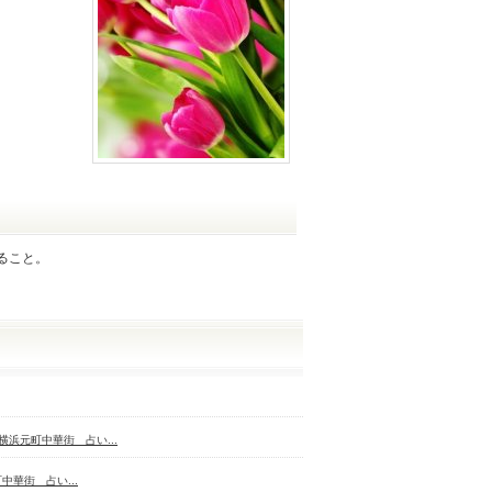
ること。
横浜元町中華街 占い...
中華街 占い...