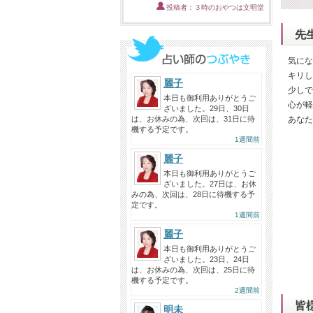
投稿者：３時のおやつは文明堂
先
気にな
キリし
麗子
少しで
本日も御利用ありがとうご
心が軽
ざいました。29日、30日
は、お休みの為、次回は、31日に待
あなた
機する予定です。
1週間前
麗子
本日も御利用ありがとうご
ざいました。27日は、お休
みの為、次回は、28日に待機する予
定です。
1週間前
麗子
本日も御利用ありがとうご
ざいました。23日、24日
は、お休みの為、次回は、25日に待
機する予定です。
2週間前
皆
明未