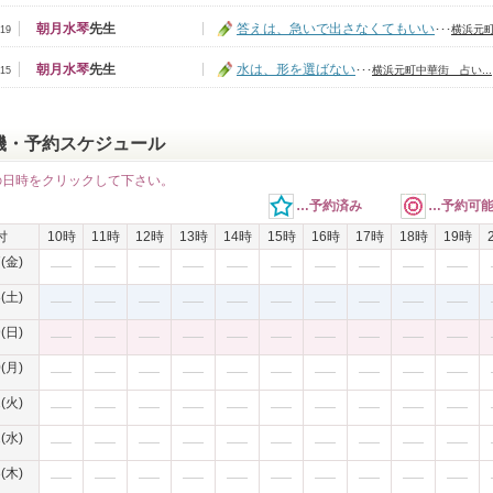
朝月水琴
先生
答えは、急いで出さなくてもいい
･･･
横浜元町
/19
朝月水琴
先生
水は、形を選ばない
･･･
横浜元町中華街 占い...
/15
機・予約スケジュール
の日時をクリックして下さい。
…予約済み
…予約可
付
10時
11時
12時
13時
14時
15時
16時
17時
18時
19時
7(金)
8(土)
9(日)
0(月)
1(火)
2(水)
3(木)