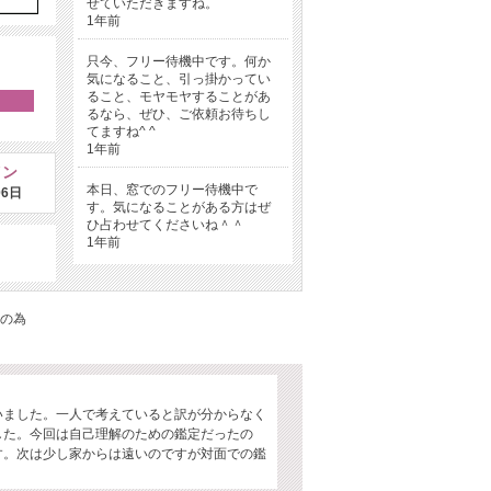
せていただきますね。
1年前
只今、フリー待機中です。何か
気になること、引っ掛かってい
ること、モヤモヤすることがあ
るなら、ぜひ、ご依頼お待ちし
てますね^ ^
1年前
イン
本日、窓でのフリー待機中で
06日
す。気になることがある方はぜ
ひ占わせてくださいね＾＾
1年前
の為
。
いました。一人で考えていると訳が分からなく
した。今回は自己理解のための鑑定だったの
す。次は少し家からは遠いのですが対面での鑑