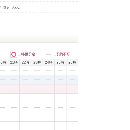
中華街 占い...
能
…待機予定
…予約不可
20時
21時
22時
23時
24時
25時
26時