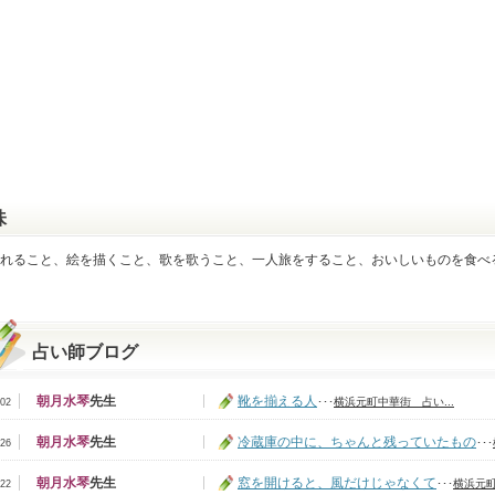
味
れること、絵を描くこと、歌を歌うこと、一人旅をすること、おいしいものを食べ
占い師ブログ
朝月水琴
先生
靴を揃える人
･･･
横浜元町中華街 占い...
/02
朝月水琴
先生
冷蔵庫の中に、ちゃんと残っていたもの
･･･
/26
朝月水琴
先生
窓を開けると、風だけじゃなくて
･･･
横浜元町
/22