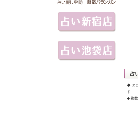
占
◆ タ
ド
◆ 複