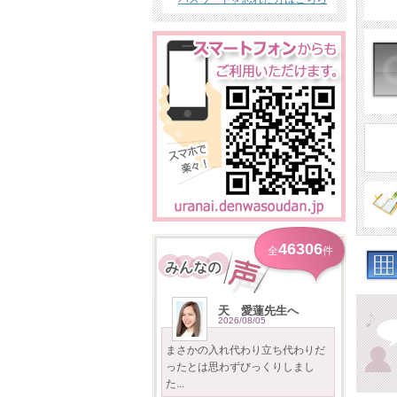
46306
全
件
天 愛蓮先生へ
2026/08/05
まさかの入れ代わり立ち代わりだ
ったとは思わずびっくりしまし
た...