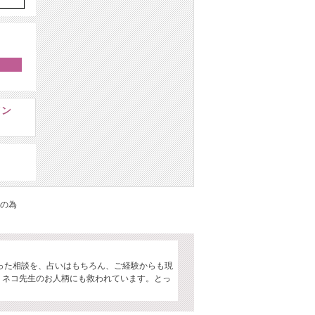
イン
の為
。
った相談を、占いはもちろん、ご経験からも現
、ネコ先生のお人柄にも救われています。とっ