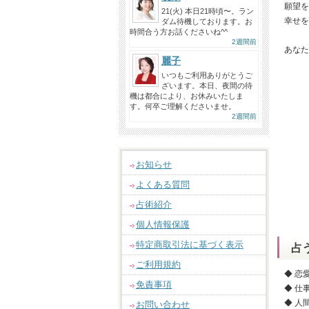
願望を
21(火) 本日21時頃〜。ラン
幸せを
ダム待機しております。お
時間合う方お話くださいね^^
2週間前
あなた
麗子
いつもご利用ありがとうご
ざいます。本日、夜間の待
機は都合により、お休みいたしま
す。何卒ご理解くださいませ。
2週間前
お知らせ
よくある質問
占術紹介
個人情報保護
特定商取引法に基づく表示
占
ご利用規約
◆ 恋
免責事項
◆ 仕
◆ 人
お問い合わせ