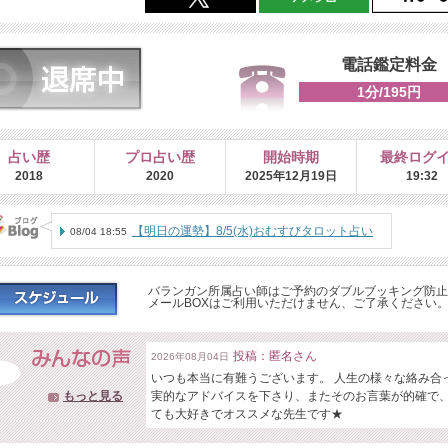
電話鑑定料金
1分/195円
占い歴
プロ占い歴
開始時期
最終ログ
2018
2020
2025年12月19日
19:32
【明日の運勢】8/5(水)おむすびタロット占い
08/04 18:55
【毎日更新】
バランガン所属占い師はご予約のダブルブッキング防止
メールBOXはご利用いただけません、ご了承ください
投稿：匿名さん
2026年08月04日
いつも本当に有難うございます。 人生の様々な絡み合
もっと見る
実的なアドバイスを下さり、またそのお言葉が的確で
ても大好きでオススメな先生です★