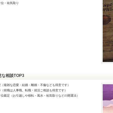
方位・祐気取り
意な相談TOP3
愛（複雑な恋愛・結婚・離婚・不倫なども得意です）
事（前職は人事職。転職・就活ご相談も得意です）
方位鑑定（お引越しや移転・風水・祐気取りなどの開運法）