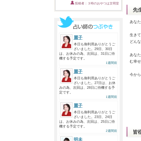
投稿者：３時のおやつは文明堂
先
あなた
生きて
麗子
どんな
本日も御利用ありがとうご
ざいました。29日、30日
は、お休みの為、次回は、31日に待
あなた
機する予定です。
む幸せ
1週間前
麗子
今から
本日も御利用ありがとうご
ざいました。27日は、お休
みの為、次回は、28日に待機する予
定です。
1週間前
麗子
本日も御利用ありがとうご
ざいました。23日、24日
は、お休みの為、次回は、25日に待
機する予定です。
2週間前
皆
明未