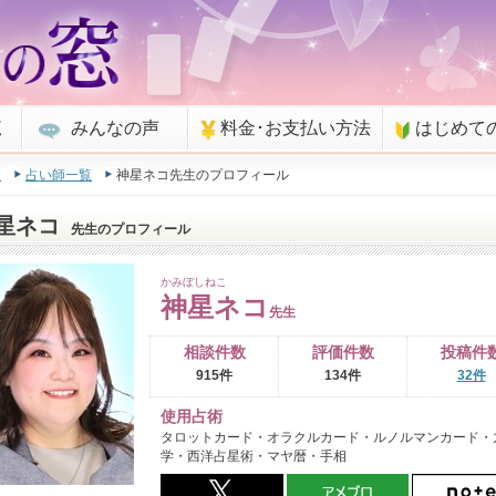
覧
みんなの声
料金･お支払い方法
はじめて
e
占い師一覧
神星ネコ先生のプロフィール
星ネコ
先生のプロフィール
かみぼしねこ
神星ネコ
先生
相談件数
評価件数
投稿件
915件
134件
32件
使用占術
タロットカード・オラクルカード・ルノルマンカード・
学・西洋占星術・マヤ暦・手相