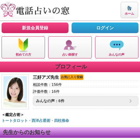
ホーム
新規会員登録
ログイン
初めての方
占い師探す
みんなの声
プロフィール
三好アズ先生
お気に入り登録
相談件数：156件
評価件数：16件
みんなの声：6件
＜鑑定占術＞
トートタロット・西洋占星術・四柱推命
先生からのお知らせ