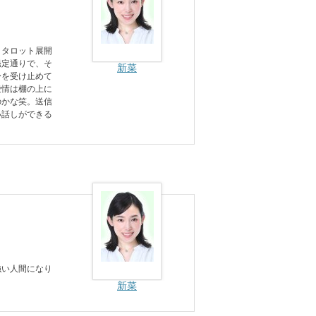
きタロット展開
鑑定通りで、そ
新菜
身を受け止めて
愛情は棚の上に
のかな笑。送信
い話しができる
強い人間になり
新菜