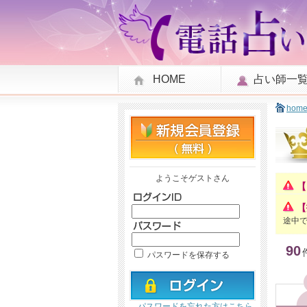
HOME
占い師一
hom
ようこそゲストさん
【
【
途中
90
パスワードを保存する
パスワードを忘れた方はこちら