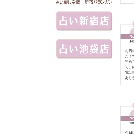
No
20
お店
た！
初め
て、
電話
あり
No
20
今日