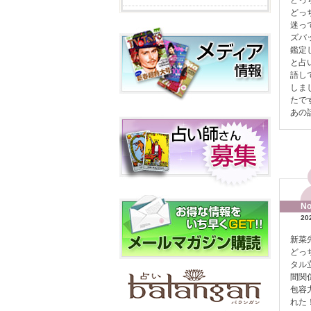
どっ
どっ
迷っ
ズバ
鑑定
と占
語し
しま
たで
あの
No
20
新菜
どっ
タル
間関
包容
れた