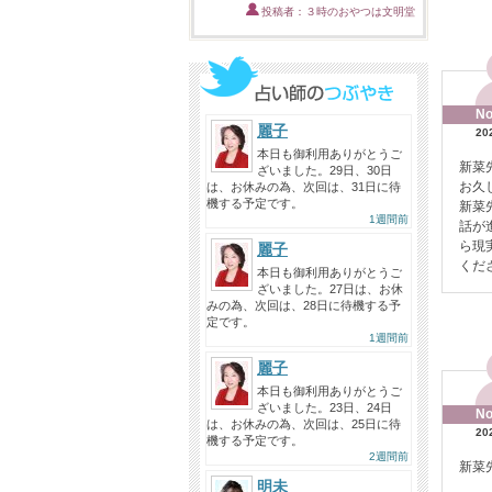
投稿者：３時のおやつは文明堂
No
麗子
20
本日も御利用ありがとうご
新菜
ざいました。29日、30日
お久
は、お休みの為、次回は、31日に待
機する予定です。
新菜
1週間前
話が
ら現
麗子
くだ
本日も御利用ありがとうご
ざいました。27日は、お休
みの為、次回は、28日に待機する予
定です。
1週間前
麗子
本日も御利用ありがとうご
ざいました。23日、24日
No
は、お休みの為、次回は、25日に待
20
機する予定です。
2週間前
新菜
明未