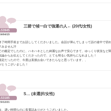
三碧で傾一白で強運の人← (20代/女性)
.53945
24/04/15
終了時間手前までお話ししてくださいました。会話が弾んでしまって話の途中で切
すみません汗
ての鑑定でしたのに、ハキハキとした綺麗なお声で安心できて、ゆっくり状況など
結論からお伝えしてくださったので、とても明るい気持ちになれました！
鑑定だったので、今度は直接お会いできたらなと思っています、、
がとうございました！
S… (未選択/女性)
.53185
23/12/21
は、遅い時間なのに長電話ありがとうございました。