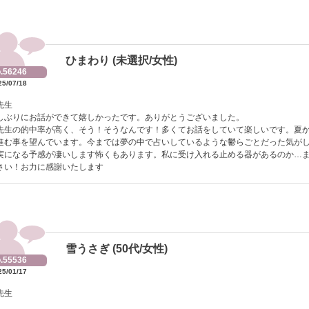
ひまわり (未選択/女性)
.56246
25/07/18
先生
しぶりにお話ができて嬉しかったです。ありがとうございました。
先生の的中率が高く、そう！そうなんです！多くてお話をしていて楽しいです。夏
進む事を望んでいます。今までは夢の中で占いしているような鬱らごとだった気が
実になる予感が凄いします怖くもあります。私に受け入れる止める器があるのか…
さい！お力に感謝いたします
雪うさぎ (50代/女性)
.55536
25/01/17
先生