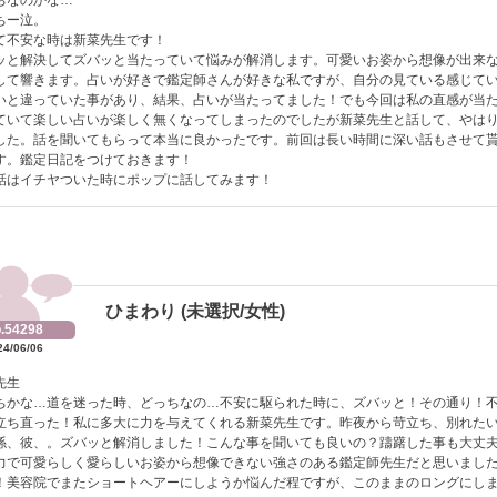
ちなのかな…
ちー泣。
て不安な時は新菜先生です！
ッと解決してズバッと当たっていて悩みが解消します。可愛いお姿から想像が出来
して響きます。占いが好きで鑑定師さんが好きな私ですが、自分の見ている感じて
いと違っていた事があり、結果、占いが当たってました！でも今回は私の直感が当
ていて楽しい占いが楽しく無くなってしまったのでしたが新菜先生と話して、やは
した。話を聞いてもらって本当に良かったです。前回は長い時間に深い話もさせて
す。鑑定日記をつけておきます！
話はイチヤついた時にポップに話してみます！
ひまわり (未選択/女性)
.54298
24/06/06
先生
ちかな…道を迷った時、どっちなの…不安に駆られた時に、ズバッと！その通り！
立ち直った！私に多大に力を与えてくれる新菜先生です。昨夜から苛立ち、別れた
係、彼、。ズバッと解消しました！こんな事を聞いても良いの？躊躇した事も大丈
力で可愛らしく愛らしいお姿から想像できない強さのある鑑定師先生だと思いまし
！美容院でまたショートヘアーにしようか悩んだ程ですが、このままのロングにし