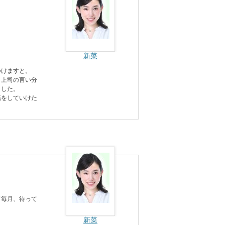
新菜
つけますと。
、上司の言い分
ました。
話をしていけた
て毎月、待って
新菜