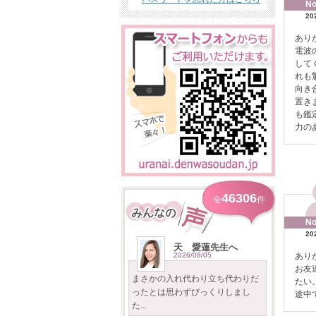
No
20
あり
電波
して
れも
向き
置き
も鑑
力の
46306
全
件
No
20
天 愛蓮先生へ
2026/08/05
あり
お友
まさかの入れ代わり立ち代わりだ
たい
ったとは思わずびっくりしまし
途中
た...