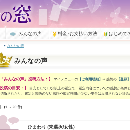
覧
みんなの声
料金･お支払い方法
はじめて
e
みんなの声
みんなの声
「みんなの声」投稿方法：】
マイメニューの
【ご利用明細】
⇒ 感想の
【登録
投稿の目安：】
目安として10分以上の鑑定で、鑑定内容についての感想が条件
で切断されたり、鑑定と関係のない感想や鑑定時間が少ない場合は反映されない場合
件
(1 ～ 20 件)
ひまわり (未選択/女性)