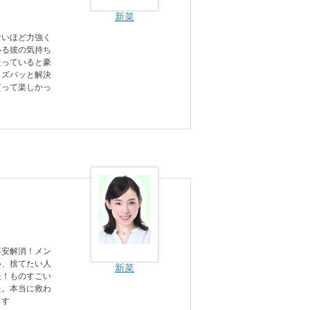
新菜
ないほど力強く
いる彼の気持ち
たっていると豪
りズバッと解決
貰って楽しかっ
不安解消！メン
い、捨てたい人
新菜
夫！ものすごい
た。本当に救わ
ます