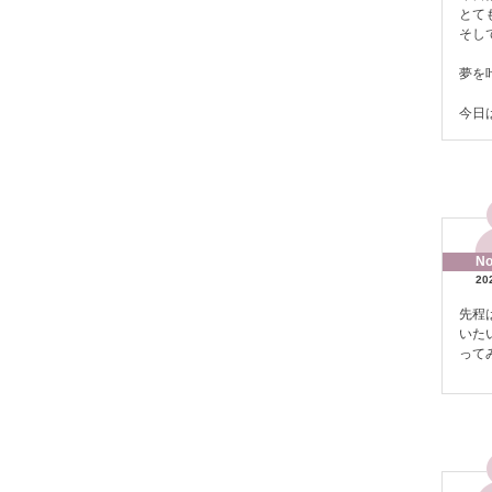
とて
そし
夢を
今日
No
20
先程
いた
って