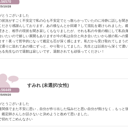
.56570
25/10/28
がとうございました
の状況がすごく不安定で私の心も不安定でとっ散らかっていたのに冷静に話しを聞
くださり感謝んしております。あの後なんとか回避？して混乱を避けられました。
驚きと、相手の現状を聞き寂しくもなりましたが、それも私の今後の糧にして私自
合いたいので嬉しい展開もありますが今の私は自分と向き合いたいから彼の私への
ます！夜って哲学的になって鑑定も芯が深く感じます。私だから受け取れてしまう
定通りに送れてあの後にずっと、やり取りしてました。先生とは以前から深くて濃
ある先生なので退館は寂しいです。退館されても頑張ってください！
すみれ (未選択/女性)
.56449
25/09/20
がとうございました
達関係でまた不安に思い，自分が作り出した悩みだと思い自分が情けなく，もっと
。鑑定師さんしか話さないと決めようと改めて思いました。
で切れてごめんなさい