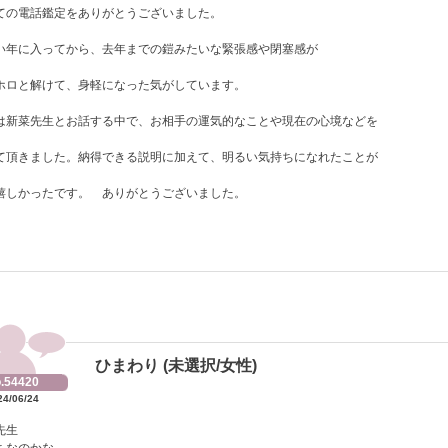
ての電話鑑定をありがとうございました。
い年に入ってから、去年までの鎧みたいな緊張感や閉塞感が
ホロと解けて、身軽になった気がしています。
は新菜先生とお話する中で、お相手の運気的なことや現在の心境などを
て頂きました。納得できる説明に加えて、明るい気持ちになれたことが
嬉しかったです。 ありがとうございました。
ひまわり (未選択/女性)
.54420
24/06/24
先生