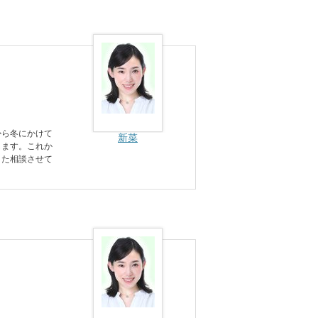
から冬にかけて
新菜
します。これか
また相談させて