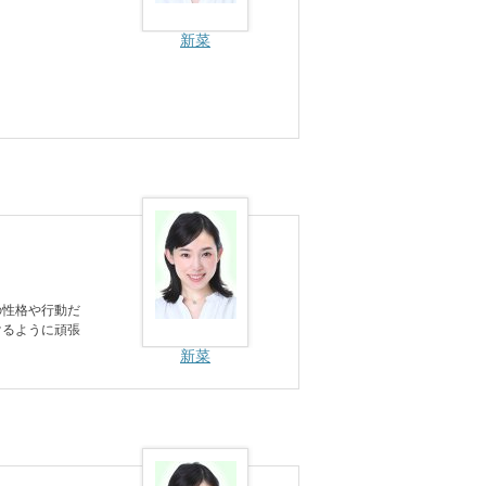
新菜
の性格や行動だ
けるように頑張
新菜