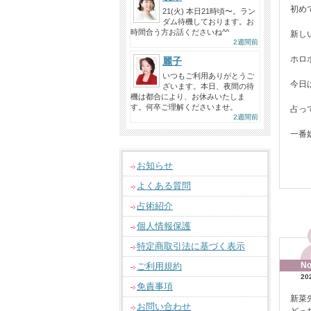
初め
21(火) 本日21時頃〜。ラン
ダム待機しております。お
時間合う方お話くださいね^^
新し
2週間前
ホロ
麗子
いつもご利用ありがとうご
今日
ざいます。本日、夜間の待
機は都合により、お休みいたしま
す。何卒ご理解くださいませ。
占っ
2週間前
一番
お知らせ
よくある質問
占術紹介
個人情報保護
特定商取引法に基づく表示
No
ご利用規約
20
免責事項
新菜
お問い合わせ