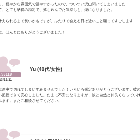
も、穏やかな雰囲気で話やすかったので、ついつい沢山聞いてしまいました…
て、とても納得の鑑定で、落ち込んでた気持ちも、楽になりました。
叶えられるまで長いかもですが、ふたりで会える日は近いこと願ってすごします！
は、ほんとにありがとうございました！
Yu (40代/女性)
.53118
23/12/11
は途中で切れてしまいすみませんでした！いろいろ鑑定ありがとうございます。彼
い把握できて安心しました。たまに不安になりますが、彼と自然と仲良くなってい
みます。またご相談させてください。