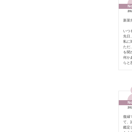
No
20
新菜
いつ
先日
私に
ただ
を聞
何か
らと
No
20
復縁
て、
鑑定