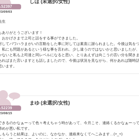
しほ (未選択/女性)
.52397
23/09/03
先生
もありがとうございます！
、おかげさまで上司と話をする事ができました。
対してパワハラまがいの言動をした事に対しては素直に謝られました。今後は気を
、私にも問題があるという様な事を言われ、少し違うのではないかと思いましたが
かないと私も上司達と同レベルになると思い、とりあえずは向こうの言い分を聞き
あればまた言いますとも話しましたので、今後は状況を見ながら、何かあれば随時
思います。
まゆ (未選択/女性)
.52239
23/08/15
できるのかなぁーって色々考えちゃう時があって、今月こそ、連絡くるかなぁーっ
諦めが悪い私です。
しもらうと結果は、よいのに、なかなか、連絡来なくてへこみます…(>_<)