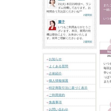
21(火) 本日21時頃〜。ラン
また
ダム待機しております。お
一緒
時間合う方お話くださいね^^
2週間前
いつも
麗子
いつもご利用ありがとうご
ざいます。本日、夜間の待
機は都合により、お休みいたしま
す。何卒ご理解くださいませ。
2週間前
No
20
お知らせ
いつ
よくある質問
毎回
辛い
占術紹介
っぱ
個人情報保護
また
特定商取引法に基づく表示
ご利用規約
免責事項
お問い合わせ