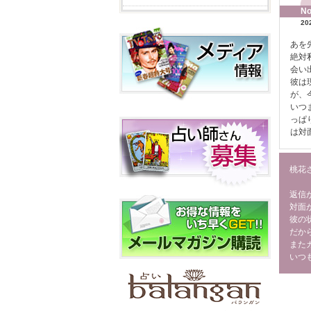
No
20
あを
絶対
会い
彼は
が、
いつ
っぱ
は対
桃花
返信
対面
彼の
だか
また
いつ