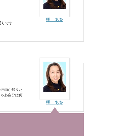
明 あを
通りです
か理由が知りた
じゃあ自分は何
明 あを