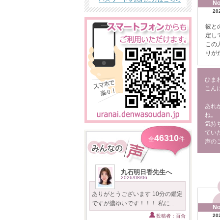
No
20
彼と
定し
この
りが
ひま
こん
あれ
ね。
気持
てい
46310
全
件
声の
丸石明日香先生へ
2026/08/06
ありがとうございます 10分の鑑定
ですが濃ゆいです！！！ 私に...
No
20
投稿者：百合