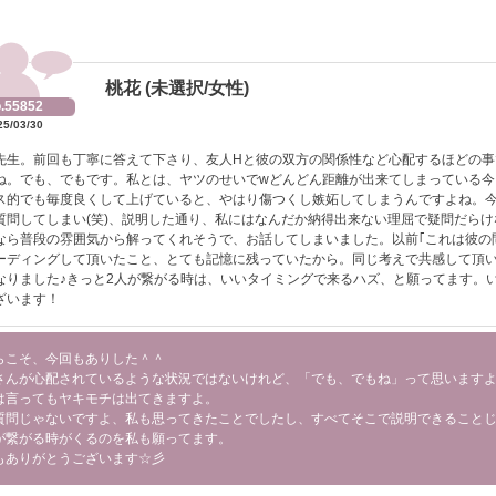
桃花 (未選択/女性)
.55852
25/03/30
先生。前回も丁寧に答えて下さり、友人Hと彼の双方の関係性など心配するほどの事
ね。でも、でもです。私とは、ヤツのせいでwどんどん距離が出来てしまっている今
ス的でも毎度良くして上げていると、やはり傷つくし嫉妬してしまうんですよね。
質問してしまい(笑)、説明した通り、私にはなんだか納得出来ない理屈で疑問だら
なら普段の雰囲気から解ってくれそうで、お話してしまいました。以前｢これは彼の
ーディングして頂いたこと、とても記憶に残っていたから。同じ考えで共感して頂
なりました♪きっと2人が繋がる時は、いいタイミングで来るハズ、と願ってます。
ざいます！
らこそ、今回もありした＾＾
さんが心配されているような状況ではないけれど、「でも、でもね」って思います
は言ってもヤキモチは出てきますよ。
質問じゃないですよ、私も思ってきたことでしたし、すべてそこで説明できること
が繋がる時がくるのを私も願ってます。
もありがとうございます☆彡