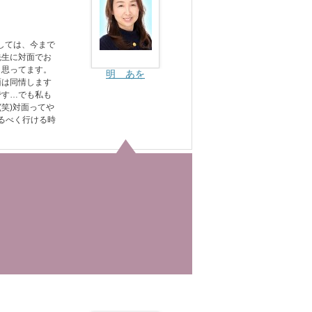
しては、今まで
先生に対面でお
と思ってます。
明 あを
面は同情します
です…でも私も
(笑)対面ってや
るべく行ける時