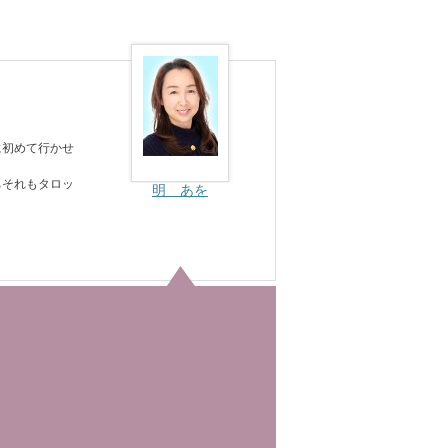
に初めて行かせ
ちそれもタロッ
明 あを