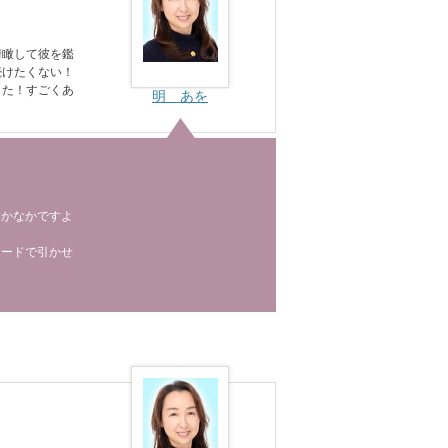
俯瞰して彼を鑑
続けたくない！
した！すごくあ
明 あを
なかなかですよ
カードで引かせ