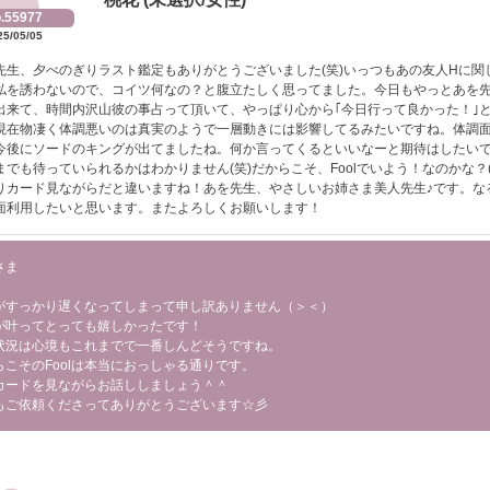
.55977
25/05/05
先生、夕べのぎりラスト鑑定もありがとうございました(笑)いっつもあの友人Hに関
私を誘わないので、コイツ何なの？と腹立たしく思ってました。今日もやっとあを
出来て、時間内沢山彼の事占って頂いて、やっぱり心から｢今日行って良かった！｣
現在物凄く体調悪いのは真実のようで一層動きには影響してるみたいですね。体調
今後にソードのキングが出てましたね。何か言ってくるといいなーと期待はしたい
までも待っていられるかはわかりません(笑)だからこそ、Foolでいよう！なのかな？
りカード見ながらだと違いますね！あを先生、やさしいお姉さま美人先生♪です。な
面利用したいと思います。またよろしくお願いします！
さま
がすっかり遅くなってしまって申し訳ありません（＞＜）
が叶ってとっても嬉しかったです！
状況は心境もこれまでで一番しんどそうですね。
らこそのFoolは本当におっしゃる通りです。
カードを見ながらお話ししましょう＾＾
もご依頼くださってありがとうございます☆彡