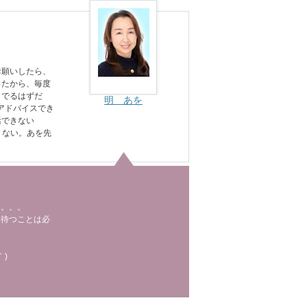
お願いしたら、
ったから、毎度
もでるはずだ
明 あを
アドバイスでき
活できない
くない。あを先
た。。。
を待つことは必
｀)