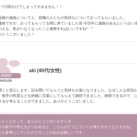
いで2回かけてしまってすみません！！
面接の連絡についてと、前職の人たちの気持ちについて占ってもらいました。
連絡ですが、占ってもらってる間に来ていました笑 今日中に連絡があるという占い
の人も、私がいなくなったこと後悔すればいいですね^ - ^
がとうございました！
aki (40代/女性)
.56887
26/01/26
聞くと安心します。話を聞いてもらうと気持ちが楽になりました。なぜこんな状況
、相手の性質などを的確に言葉にしてもらえて納得できました。納得できるので、
きるか考えることができました。ありがとうございました。
ントくださって、ありがとうございます☆彡
手の様子や考え方がつかめると、こちらがどうしていくか考えやすくなりますね。
でも参考にしていただけることがあれば嬉しいです。