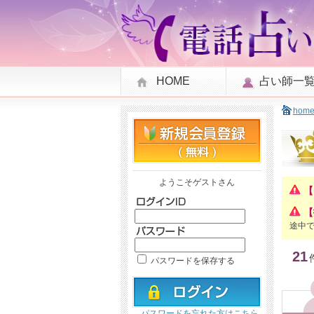
HOME
占い師一
hom
ようこそゲストさん
【
【
途中
21
パスワードを保存する
パスワードを忘れた方はこちら