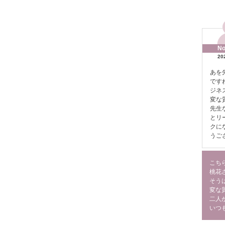
No
20
あを
です
ジネ
変な
先生
とリ
クに
うご
こち
桃花
そう
変な
二人
いつ