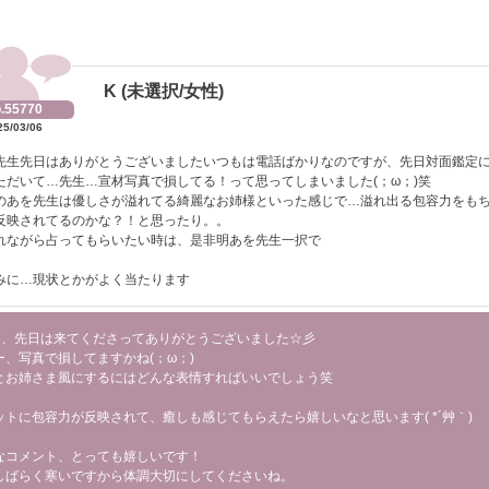
K (未選択/女性)
.55770
25/03/06
先生先日はありがとうございましたいつもは電話ばかりなのですが、先日対面鑑定
ただいて…先生…宣材写真で損してる！って思ってしまいました(；ω；)笑
のあを先生は優しさが溢れてる綺麗なお姉様といった感じで…溢れ出る包容力をも
反映されてるのかな？！と思ったり。。
れながら占ってもらいたい時は、是非明あを先生一択で
みに…現状とかがよく当たります
ま、先日は来てくださってありがとうございました☆彡
ー、写真で損してますかね(；ω；)
とお姉さま風にするにはどんな表情すればいいでしょう笑
ットに包容力が反映されて、癒しも感じてもらえたら嬉しいなと思います( *´艸｀)
なコメント、とっても嬉しいです！
しばらく寒いですから体調大切にしてくださいね。