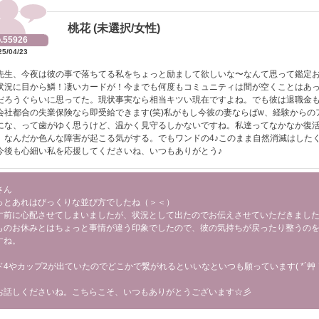
桃花 (未選択/女性)
.55926
25/04/23
先生、今夜は彼の事で落ちてる私をちょっと励まして欲しいな〜なんて思って鑑定
状況に目から鱗！凄いカードが！今までも何度もコミュニティは間が空くことはあ
だろうぐらいに思ってた。現状事実なら相当キツい現在ですよね。でも彼は退職金
会社都合の失業保険なら即受給できます(笑)私がもし今彼の妻ならばw、経験からの
にな、って歯がゆく思うけど、温かく見守るしかないですね。私達ってなかなか復
）なんだか色んな障害が起こる気がする。でもワンドの4♪このまま自然消滅はした
今後も心細い私を応援してくださいね、いつもありがとう♪
さん
っとあれはびっくりな並び方でしたね（＞＜）
す前に心配させてしまいましたが、状況として出たのでお伝えさせていただきまし
ものお休みとはちょっと事情が違う印象でしたので、彼の気持ちが戻ったり整うの
すね。
ド4やカップ2が出ていたのでどこかで繋がれるといいなといつも願っています( *´艸
お話しくださいね。こちらこそ、いつもありがとうございます☆彡