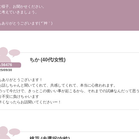
ご様子、お聞かせください。
に考えていきましょう。
ありがとうございます( *´艸｀)
ちか (40代/女性)
.56476
25/09/30
もありがとうございます！
お話しちゃんと聞いてくれて、共感してくれて、本当に心救われます。
のって今だけで、きっとこの後いい事が起こるから、それまでの試練なんだって思
り不安に負けちゃいます
辛くなったらお話聞いてくださいー！
桃花 (未選択/女性)