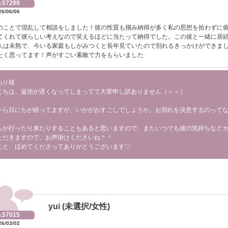
.57299
26/06/06
のことで混乱して相談をしました！彼の性質も掴み納得が多く私の思想を拾わずに
てくれて彼らしい考えなので笑えるほどに当たって納得でした。この彼と一緒に居
人は未熟で、今いる家庭もしがみつくと長年見ていたので別れるきっかけができま
たく思ってます！声がすごい素敵で力をもらいました
わり様
にちは。返信が遅くなってしまってて大変申し訳ありません（＞＜）
から日にちが経ってますが、いかがおすごしでしょうか。お別れを決意するのって
ちが行ったり来たりすることもあると思いますので、またいつでも彼の気持ちなど
ただきますので、お声掛けくださいね＾＾
こと、ほめてくださってありがとうございます♡
yui (未選択/女性)
.57015
26/03/02