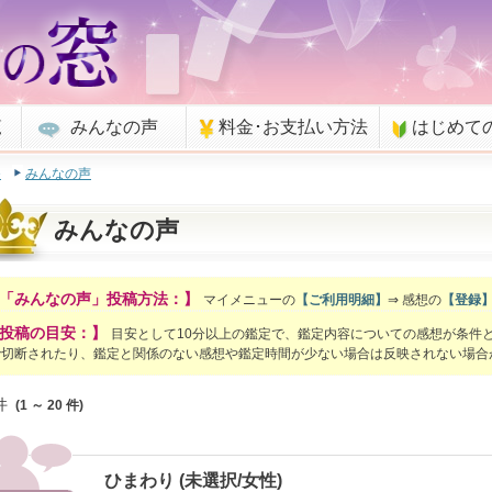
覧
みんなの声
料金･お支払い方法
はじめて
e
みんなの声
みんなの声
「みんなの声」投稿方法：】
マイメニューの
【ご利用明細】
⇒ 感想の
【登録
投稿の目安：】
目安として10分以上の鑑定で、鑑定内容についての感想が条件
で切断されたり、鑑定と関係のない感想や鑑定時間が少ない場合は反映されない場合
件
(1 ～ 20 件)
ひまわり (未選択/女性)