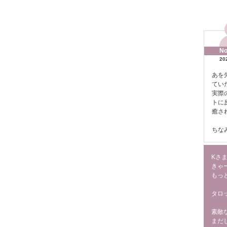
No
20
あを
てい
実際
トに
癒さ
ちな
Kさ
きゃ
もっ
タロ
素敵
まだ