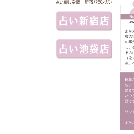
No
20
あを
彼の
の事
し、
るの
（泣
生、
桃花
ちょ
励ま
いつ
要で
ワン
また