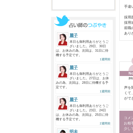
手違
採用
採用
前職
あり
麗子
本日も御利用ありがとうご
ざいました。29日、30日
は、お休みの為、次回は、31日に待
機する予定です。
1週間前
麗子
No
本日も御利用ありがとうご
ざいました。27日は、お休
20
みの為、次回は、28日に待機する予
定です。
声を
1週間前
くて
がで
麗子
本日も御利用ありがとうご
ざいました。23日、24日
は、お休みの為、次回は、25日に待
コメ
機する予定です。
お相
2週間前
少し
明未